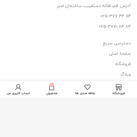
آدرس: قم، فلکه دستغیب، ساختمان امیر
114 44 025-377
84 84 025-3771
دسترسی سریع
صفحه اصلی
فروشگاه
وبلاگ
پماد حالت دهنده
درباره ما
0
230.000
تومان
ناموجود
موی داکس
فروشگاه
علاقه مندی ها
محصول
حساب کاربری من
تماس با ما
نماد اعتماد