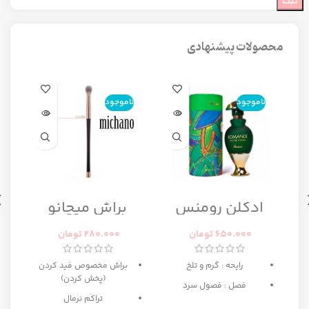
محصولات پیشنهادی
ناموجود
ناموجود
ن
ا
ادکلن رومنس
براش میچانو
رومانس زنانه
CG7B2
رصاصی
650.000
تومان
280.000
تومان
رایحه : گرم و تلخ
براش مخصوص فید کردن
(پخش کردن)
فصل : فصول سرد
تراکم نرمال
ه