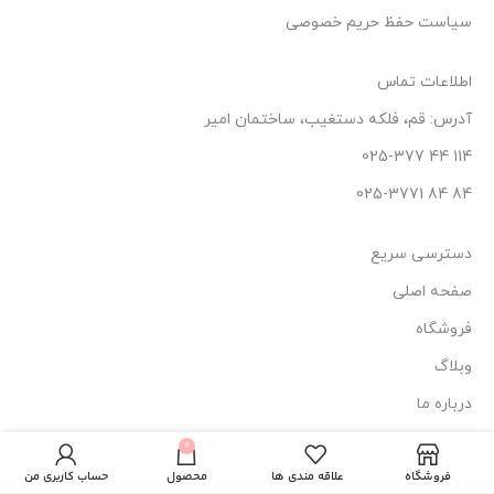
سیاست حفظ حریم خصوصی
اطلاعات تماس
آدرس: قم، فلکه دستغیب، ساختمان امیر
114 44 025-377
84 84 025-3771
دسترسی سریع
صفحه اصلی
فروشگاه
وبلاگ
درباره ما
ژل کرم مرطوب
کننده درماسیف
تماس با ما
0
234.000
تومان
مناسب پوست
ناموجود
های خشک و
فروشگاه
علاقه مندی ها
محصول
حساب کاربری من