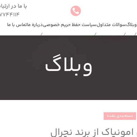
با ما در ارتب
744114(025)
وبلاگ
سوالات متداول
سیاست حفظ حریم خصوصی
درباره ما
تماس با ما
وبلاگ
دسته‌بندی نشده
مونیاک از برند نچرال