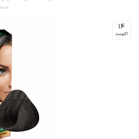
منتش
14
آگوست