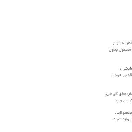
یبایی است که توسط برندهای مختلفی ارائه می‌شود. بین این برندها، برند “نچرال” (Natural) به خاطر تمرکز بر
ر معمول بدون
خشکی و
متی خود را
اره‌های گیاهی،
 می‌یابد.
 محصولات،
 وارد شود.