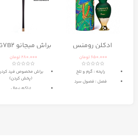
ادکلن رومنس
براش میچانو CG7B2
رومانس زنانه رصاصی
650.000
تومان
280.000
تومان
رایحه : گرم و تلخ
براش مخصوص فید کردن
(پخش کردن)
فصل : فصول سرد
تراکم نرمال
بهترین انتخاب برای میکا
مبتدی تا حرفه ای