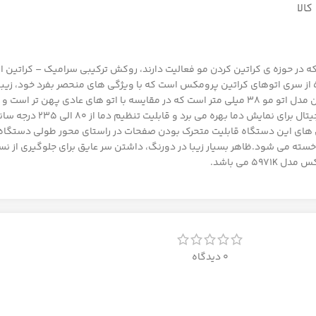
الا
که در حوزه ی کراتین کردن مو فعالیت دارند، روکش ترکیبی سرامیک – کراتین ا
موهایی صاف و درخشان و بدون وز است.اتو موی پرومکس مدل 5971K از سری اتوهای کراتین پرومکس است که با ویژگی های م
و بهترین دستیار شما برای کراتین کردن مو می باشد. پهنای صفحات این مدل اتو مو 38 میلی متر است که در مقایسه 
کردن مو را تسریع می بخشد.اتوموی پ
گی های این دستگاه قابلیت متحرک بودن صفحات در راستای محور طولی دستگاه
خسته می شود.ظاهر بسیار زیبا در دورنگ، داشتن سر عایق برای جلوگیری از 
0 دیدگاه