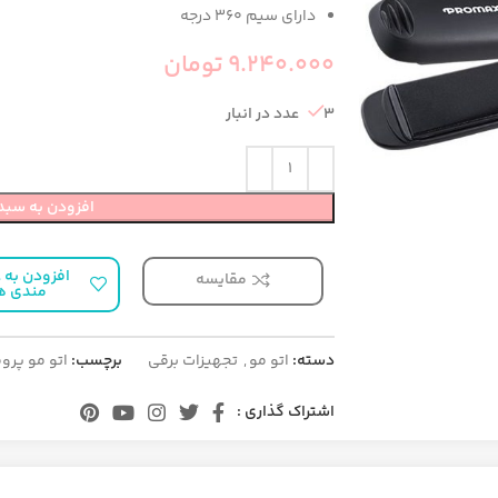
دارای سیم 360 درجه
9.240.000
تومان
3 عدد در انبار
افزودن به سبد
افزودن به ع
مقایسه
مندی ه
دسته:
اتو مو
,
تجهیزات برقی
برچسب:
اتو مو پر
اشتراک گذاری :