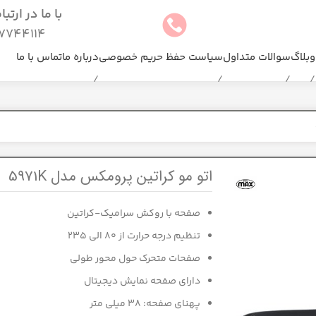
با ما در ارتب
744114(025)
وبلاگ
سوالات متداول
سیاست حفظ حریم خصوصی
درباره ما
تماس با ما
اتو مو کراتین پرومکس مدل 5971K
صفحه با روکش سرامیک-کراتین
تنظیم درجه حرارت از 80 الی 235
صفحات متحرک حول محور طولی
دارای صفحه نمایش دیجیتال
پهنای صفحه: 38 میلی متر