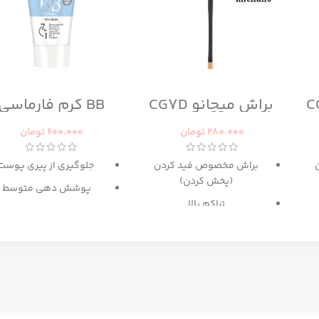
براش میچانو CG7D
BB کرم فارماسی
280.000
تومان
600.000
تومان
براش مخصوص فید کردن
جلوگیری از پیری پوست
(پخش کردن)
پوشش دهی متوسط
تراکم بالا
حاوی
SPF 15
پ
گزینه عالی برای میکس آرایش
دارای رنگ بندی برای انوا
و کانتور
پوست
حاوی
عصاره ماکادامیا و
پروتئین ابریشم
غنی شده با کلاژن و روغ