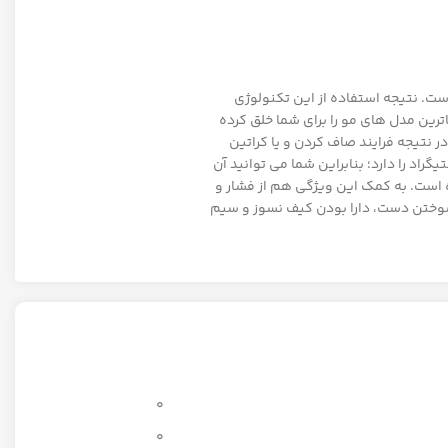
ست. نتیجه استفاده از این تکنولوژی
نحصر بفرد خود، زیباترین مدل های مو را برای شما خلق کرده
با اتو های عادی پهن تر است و در نتیجه فرایند صاف کردن و یا کراتین
رومکس مدل 5971K از صفحه دیجیتال برای نمایش دما بهره می برد و قابلیت تنظیم دما از 80 الی 235 درجه سانتیگراد را دارد؛ بنابراین شما می توانید آن
 است. به کمک این ویژگی هم از فشار و
نسوختن دست، دارا بودن کیف نسوز و سیم
0
0