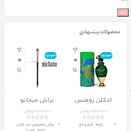
محصولات پیشنهادی
ناموجود
ناموجود
ن
ا
ادکلن رومنس
براش میچانو
رومانس زنانه
CG7B2
رصاصی
650.000
تومان
280.000
تومان
رایحه : گرم و تلخ
براش مخصوص فید کردن
(پخش کردن)