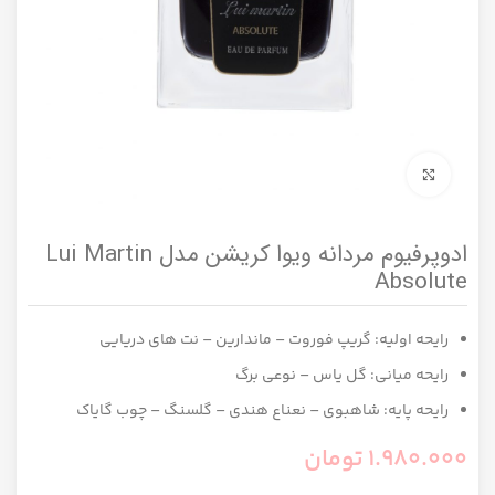
برای بزرگنمایی کلیک کنید
ادوپرفیوم مردانه ویوا کریشن مدل Lui Martin
Absolute
رایحه اولیه: گریپ فوروت – ماندارین – نت های دریایی
رایحه میانی: گل یاس – نوعی برگ
رایحه پایه: شاهبوی – نعناع هندی – گلسنگ – چوب گایاک
1.980.000
تومان