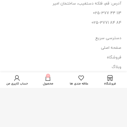
آدرس: قم، فلکه دستغیب، ساختمان امیر
114 44 025-377
84 84 025-3771
دسترسی سریع
صفحه اصلی
فروشگاه
وبلاگ
ادو تویلت
0
درباره ما
490.000
تومان
ایوروشه مدل
ناموجود
مگنولیا زنانه
فروشگاه
علاقه مندی ها
محصول
حساب کاربری من
تماس با ما
نماد اعتماد