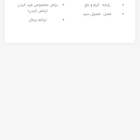
رایحه : گرم و تلخ
براش مخصوص فید کردن
(پخش کردن)
فصل : فصول سرد
تراکم نرمال
ه
بهترین انتخاب برای میکاپ
مبتدی تا حرفه ای