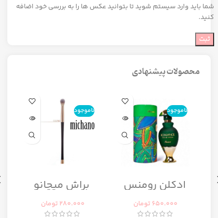
شما باید وارد سیستم شوید تا بتوانید عکس ها را به بررسی خود اضافه
کنید.
محصولات پیشنهادی
ناموجود
ناموجود
ن
ا
ادکلن رومنس
براش میچانو
رومانس زنانه
CG7B2
رصاصی
650.000
تومان
280.000
تومان