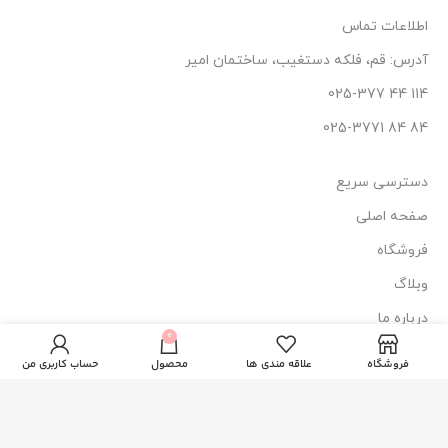
اطلاعات تماس
آدرس: قم، فلکه دستغیب، ساختمان امیر
114 44 025-377
84 84 025-3771
دسترسی سریع
صفحه اصلی
فروشگاه
وبلاگ
درباره ما
ادو پرفیوم
0
470.000
تومان
مردانه رویال مدل
ناموجود
تماس با ما
Sellion کد 5678
فروشگاه
علاقه مندی ها
محصول
حساب کاربری من
نماد اعتماد