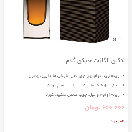
برای بزرگنمایی کلیک کنید
ادکلن الگانت چیکن گلام
رایحه پایه: بهارنارنج، جوز، هل، نارنگی ماندارین، زعفران
میانی: رز، شکوفه پرتقال، یاس، صمغ درخت
رایحه اولیه: وانیل، چوب صندل سفید، کهربا
600.000
تومان
ناموجود