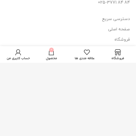
84 84 025-3771
دسترسی سریع
صفحه اصلی
فروشگاه
ادکلن الگانت
وبلاگ
0
600.000
تومان
ناموجود
چیکن گلام
فروشگاه
علاقه مندی ها
محصول
حساب کاربری من
درباره ما
تماس با ما
نماد اعتماد