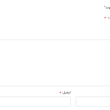
وت”
*
ند
*
ایمیل