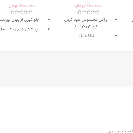
280.000
تومان
600.000
تومان
براش مخصوص فید کردن
جلوگیری از پیری پوست
(پخش کردن)
پوشش دهی متوسط
تراکم بالا
حاوی
SPF 15
پ
گزینه عالی برای میکس آرایش
دارای رنگ بندی برای انوا
و کانتور
پوست
حاوی
عصاره ماکادامیا و
پروتئین ابریشم
غنی شده با کلاژن و روغ
آرگان
مرطوب کننده
ترمیم کننده پوست