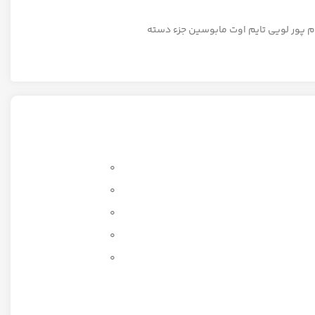
وم پور لویی تایم اوت مابوسین جزء دسته
0
0
0
0
0