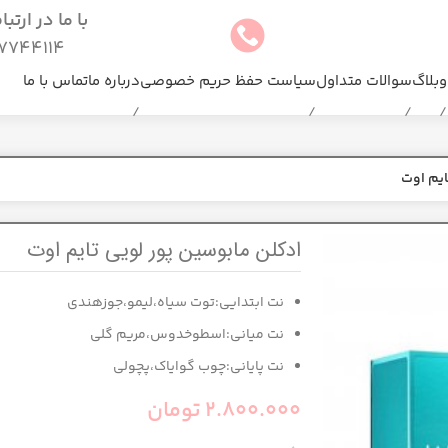
با ما در ارتب
744114(025)
وبلاگ
سوالات متداول
سیاست حفظ حریم خصوصی
درباره ما
تماس با ما
ایم اوت
ادکلن مابوسین پور لویی تایم اوت
نت ابتدایی:توت سیاه،لیمو،جوزهندی
نت میانی:اسطوخدوس،مریم گلی
نت پایانی:چوب گوایاک،پچولی
2.800.000
تومان