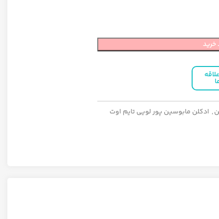
 خرید
لاقه
ا
ن
,
ادکلن مابوسین پور لویی تایم اوت