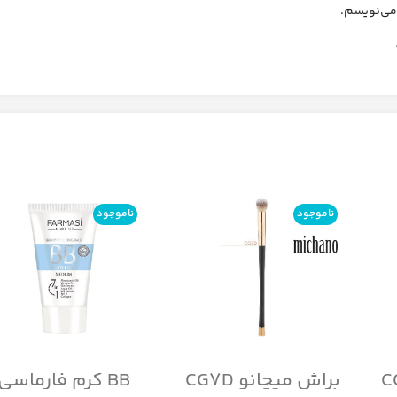
 می‌نویسم.
ناموجود
ناموجود
براش میچانو CG7D
BB کرم فارماسی