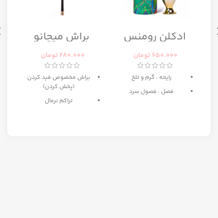
ا
ادکلن رومنس
براش میچانو
رومانس زنانه
CG7B2
رصاصی
650.000
تومان
280.000
تومان
رایحه : گرم و تلخ
براش مخصوص فید کردن
(پخش کردن)
فصل : فصول سرد
تراکم نرمال
ه
بهترین انتخاب برای میکاپ
مبتدی تا حرفه ای