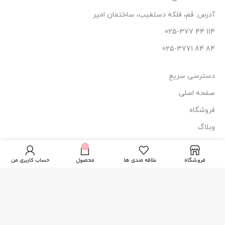
آدرس: قم، فلکه دستغیب، ساختمان امیر
114 44 025-377
84 84 025-3771
دسترسی سریع
صفحه اصلی
فروشگاه
وبلاگ
اسپری
1
تثبیت
درباره ما
عدد
0
2.550.000
تومان
کننده
افزودن به
در
100میل
فروشگاه
علاقه مندی ها
محصول
حساب کاربری من
تماس با ما
انبار
مک
نماد اعتماد