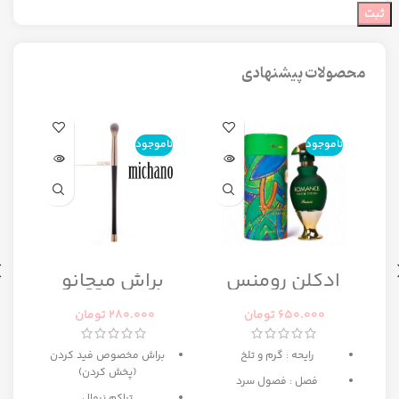
محصولات پیشنهادی
ناموجود
ناموجود
ن
ا
ادکلن رومنس
براش میچانو
رومانس زنانه
CG7B2
رصاصی
650.000
تومان
280.000
تومان
رایحه : گرم و تلخ
براش مخصوص فید کردن
(پخش کردن)
فصل : فصول سرد
تراکم نرمال