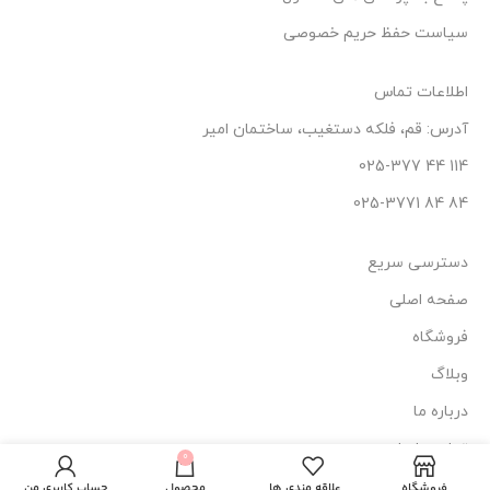
سیاست حفظ حریم خصوصی
اطلاعات تماس
آدرس: قم، فلکه دستغیب، ساختمان امیر
114 44 025-377
84 84 025-3771
دسترسی سریع
صفحه اصلی
فروشگاه
وبلاگ
درباره ما
اسپری دوفاز حجم
173.000
تومان
انتخاب
تماس با ما
دهنده و براق کننده
0
–
گزینه
موهای رنگ شده و
فروشگاه
علاقه مندی ها
محصول
حساب کاربری من