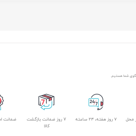
و کانتور
پوست
حاوی
عصاره ماکادامیا و
پروتئین ابریشم
غنی شده با کلاژن و روغ
آرگان
مرطوب کننده
ترمیم کننده پوست
 محل
۷ روز هفته، ۲۴ ساعته
7 روز ضمانت بازگشت
ضمانت اصل
کالا