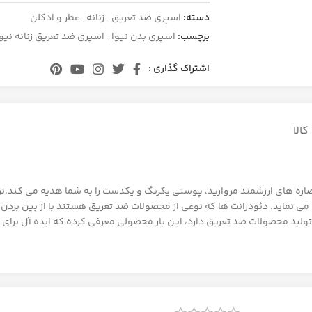
دسته:
اسپری ضد تعریق
,
زنانه
,
عطر و ادکلن
برچسب:
اسپری بدن نیوا
,
اسپری ضد تعریق زنانه نیوآ
اشتراک گذاری :
الا
 Fresh energy با فرمولاسیونی حاوی عصاره های ارزشمند مروارید، پوستی یکرنگ و یکدست را به شما ه
ما را از تعریق محافظت می نماید. دئودرانت ها که نوعی از محصولات ضد تعریق هستند با از 
ه تولید محصولات ضد تعریق دارد، این بار محصولی معرفی کرده که ایده آل بر