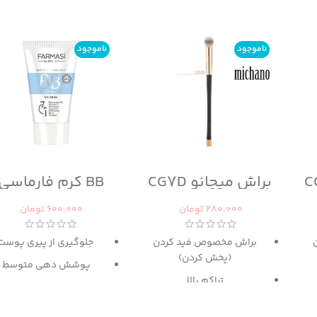
ناموجود
ناموجود
براش میچانو CG7D
BB کرم فارماسی
280.000
تومان
600.000
تومان
براش مخصوص فید کردن
جلوگیری از پیری پوست
(پخش کردن)
پوشش دهی متوسط
تراکم بالا
حاوی
SPF 15
پ
گزینه عالی برای میکس آرایش
دارای رنگ بندی برای انوا