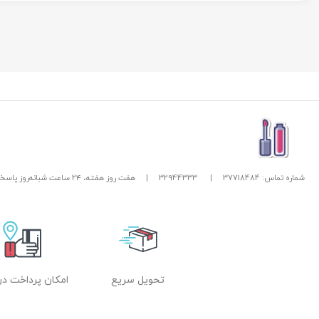
مبتدی تا حرفه ای
شماره تماس: 37718484
|
32944333
|
هفت روز هفته، ۲۴ ساعت شبانه‌روز پاسخگوی شما هستیم.
تحویل سریع
امکان پرداخت در