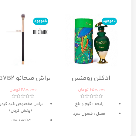
ناموجود
ناموجود
ادکلن رومنس
براش میچانو CG7B2
رومانس زنانه رصاصی
650.000
تومان
280.000
تومان
رایحه : گرم و تلخ
براش مخصوص فید کردن
(پخش کردن)
فصل : فصول سرد
تراکم نرمال
بهترین انتخاب برای میکا