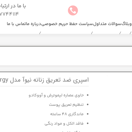
با ما در ارتب
744114(025)
وبلاگ
سوالات متداول
سیاست حفظ حریم خصوصی
درباره ما
تماس با ما
اسپری ضد تعریق زنانه نیوآ مدل Fresh energy
حاوی عصاره لیموترش و آووکادو
تنظیم تعریق پوست
ماندگاری 48 ساعته
فاقد الکل و مواد رنگی