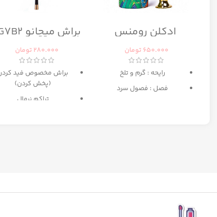
ادکلن رومنس
براش میچانو CG7B2
رومانس زنانه رصاصی
650.000
تومان
280.000
تومان
رایحه : گرم و تلخ
براش مخصوص فید کردن
(پخش کردن)
فصل : فصول سرد
تراکم نرمال
بهترین انتخاب برای میکا
مبتدی تا حرفه ای