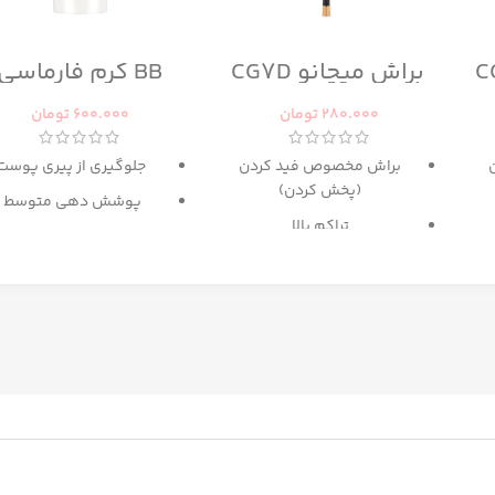
براش میچانو CG7D
BB کرم فارماسی
280.000
تومان
600.000
تومان
براش مخصوص فید کردن
جلوگیری از پیری پوست
(پخش کردن)
پوشش دهی متوسط
تراکم بالا
حاوی
SPF 15
پ
گزینه عالی برای میکس آرایش
دارای رنگ بندی برای انوا
و کانتور
پوست
حاوی
عصاره ماکادامیا و
پروتئین ابریشم
غنی شده با کلاژن و روغ
آرگان
مرطوب کننده
ترمیم کننده پوست