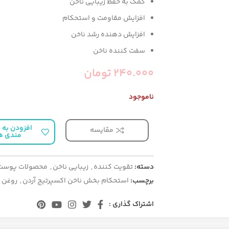
کمک به حفظ زیبایی ناخن
افزایش مقاومت و استحکام
افزایش دهنده رشد ناخن
سفت کننده ناخن
240.000
تومان
ناموجود
افزودن به ع
مقایسه
مندی ه
دسته:
تقویت کننده
,
زیبایی ناخن
,
محصولات پوست
برچسب:
استحکام بخش ناخن اکسپرتیج آردن
,
روغن 
اشتراک گذاری :