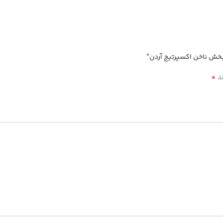
خش ناخن اکسپرتیج آردن”
*
ند