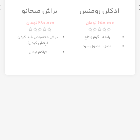
ا
ادکلن رومنس
براش میچانو
رومانس زنانه
CG7B2
رصاصی
650.000
تومان
280.000
تومان
رایحه : گرم و تلخ
براش مخصوص فید کردن
(پخش کردن)
فصل : فصول سرد
تراکم نرمال
ه
بهترین انتخاب برای میکاپ
مبتدی تا حرفه ای