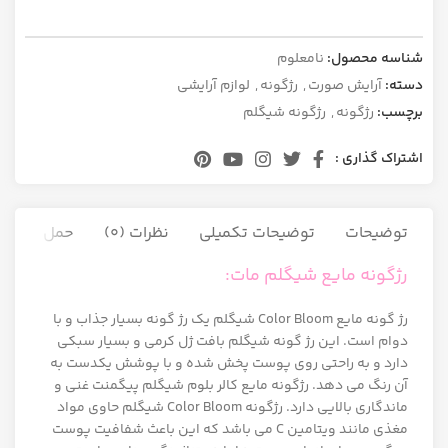
شناسه محصول:
نامعلوم
دسته:
آرایش صورت
,
رژگونه
,
لوازم آرایشی
برچسب:
رژگونه
,
رژگونه شیگلم
اشتراک گذاری :
توضیحات
توضیحات تکمیلی
نظرات (0)
حمل و نقل ک
رژگونه مایع شیگلم مات:
رژ گونه مایع Color Bloom شیگلم یک رژ گونه بسیار جذاب و با
دوام است. این رژ گونه شیگلم بافت ژل کرمی و بسیار سبکی
دارد و به راحتی روی پوست پخش شده و با پوشش یکدست به
آن رنگ می دهد. رژگونه مایع کالر بلوم شیگلم پیگمنت غنی و
ماندگاری بالایی دارد. رژگونه Color Bloom شیگلم حاوی مواد
مغذی مانند ویتامین C می باشد که این باعث شفافیت پوست