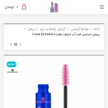
0
0
تومان
خانه
لوازم آرایشی
آرایش چشم و ابرو
ریمل
ریمل اسنس ضد آب حجم دهنده I Love Extreme
ناموجود