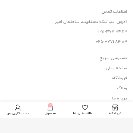
اطلاعات تماس
آدرس: قم، فلکه دستغیب، ساختمان امیر
114 44 025-377
84 84 025-3771
دسترسی سریع
صفحه اصلی
فروشگاه
وبلاگ
ریمل
درباره ما
5
اسکاندال
عدد
0
570.000
تومان
آیز فلش
تماس با ما
در
ریمل
فروشگاه
علاقه مندی ها
محصول
حساب کاربری من
انبار
لاندن
نماد اعتماد