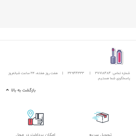
شماره تماس: 37718484
|
32944333
|
هفت روز هفته، ۲۴ ساعت شبانه‌روز
پاسخگوی شما هستیم.
بازگشت به بالا
تحویل سریع
امکان پرداخت در محل