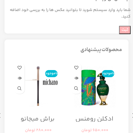
شما باید وارد سیستم شوید تا بتوانید عکس ها را به بررسی خود اضافه
کنید.
محصولات پیشنهادی
ناموجود
ناموجود
ن
ا
ادکلن رومنس
براش میچانو
رومانس زنانه
CG7B2
رصاصی
650.000
تومان
280.000
تومان