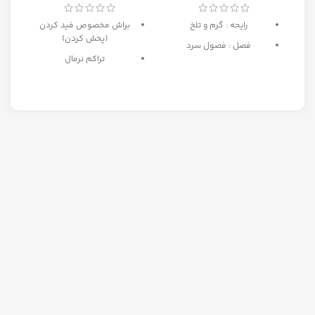
رایحه : گرم و تلخ
براش مخصوص فید کردن
(پخش کردن)
فصل : فصول سرد
تراکم نرمال
ه
بهترین انتخاب برای میکاپ
مبتدی تا حرفه ای