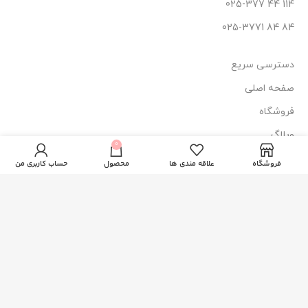
114 44 025-377
84 84 025-3771
دسترسی سریع
صفحه اصلی
فروشگاه
شامپو ضد شوره
وبلاگ
و ضد ریزش مو
0
438.000
تومان
ناموجود
آقایان هد اند
درباره ما
فروشگاه
علاقه مندی ها
محصول
حساب کاربری من
شولدرز
تماس با ما
نماد اعتماد