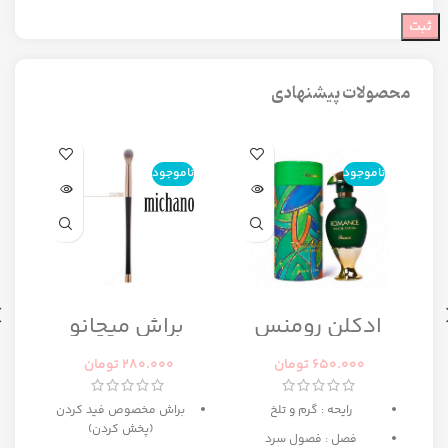
محصولات پیشنهادی
ناموجود
ناموجود
ن
ا
ادکلن رومنس
براش میچانو
رومانس زنانه
CG7B2
رصاصی
650.000
تومان
280.000
تومان
رایحه : گرم و تلخ
براش مخصوص فید کردن
(پخش کردن)
فصل : فصول سرد