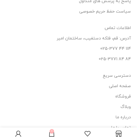
پاسخ به پرسش های متداول
سیاست حفظ حریم خصوصی
اطلاعات تماس
آدرس: قم، فلکه دستغیب، ساختمان امیر
114 44 025-377
84 84 025-3771
دسترسی سریع
صفحه اصلی
فروشگاه
وبلاگ
درباره ما
شامپو
فاقد
2
تماس با ما
350.000
تومان
سولفات
عدد
0
نانوگلوبال
در