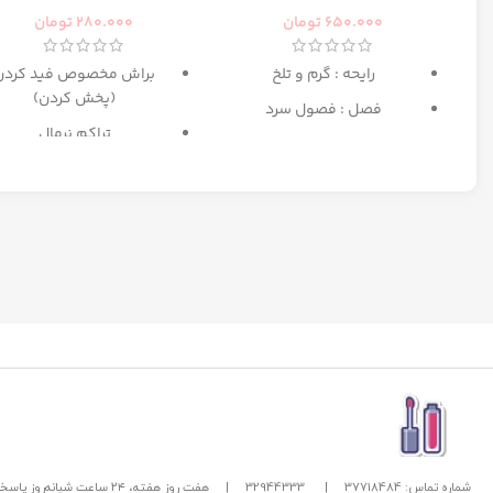
رومانس زنانه رصاصی
650.000
تومان
280.000
تومان
رایحه : گرم و تلخ
براش مخصوص فید کردن
(پخش کردن)
فصل : فصول سرد
تراکم نرمال
بهترین انتخاب برای میکا
مبتدی تا حرفه ای
شماره تماس: 37718484
|
32944333
|
هفت روز هفته، ۲۴ ساعت شبانه‌روز پاسخگوی شما هستیم.