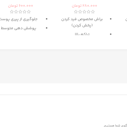
280.000
تومان
600.000
تومان
براش مخصوص فید کردن
جلوگیری از پیری پوست
(پخش کردن)
پوشش دهی متوسط
تراکم بالا
حاوی
SPF 15
پ
گزینه عالی برای میکس آرایش
دارای رنگ بندی برای انوا
و کانتور
پوست
حاوی
عصاره ماکادامیا و
پروتئین ابریشم
غنی شده با کلاژن و روغ
آرگان
مرطوب کننده
ترمیم کننده پوست