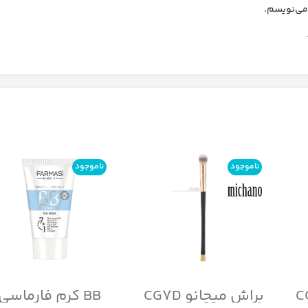
 می‌نویسم.
ناموجود
ناموجود
براش میچانو CG7D
BB کرم فارماسی