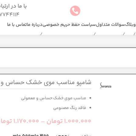
با ما در ارتب
744114(025)
وبلاگ
سوالات متداول
سیاست حفظ حریم خصوصی
درباره ما
تماس با ما
شامپو مناسب موی خشک حساس و مع
مناسب موی خشک حساس و معمولی
فاقد رنگ مصنوعی
1.000.000
تومان
–
1.170.000
توما