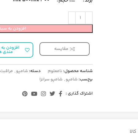
500 mle
300 mle
برند
حجم
افزودن به سبد
افزودن به ع
مقایسه
مندی ه
شناسه محصول:
نامعلوم
دسته:
شامپو
,
مراقبت
برچسب:
شامپو
,
شامپو سرانزا
اشتراک گذاری :
الا