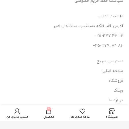
سیاست حفظ حریم خصوصی
اطلاعات تماس
آدرس: قم، فلکه دستغیب، ساختمان امیر
114 44 025-377
84 84 025-3771
دسترسی سریع
صفحه اصلی
فروشگاه
وبلاگ
درباره ما
شامپو کراتین
0
تماس با ما
638.000
تومان
ناموجود
ترزمه
فروشگاه
علاقه مندی ها
محصول
حساب کاربری من
نماد اعتماد