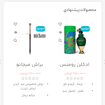
محصولات پیشنهادی
ناموجود
ناموجود
ن
ا
ادکلن رومنس
براش میچانو
رومانس زنانه
CG7B2
رصاصی
650.000
تومان
280.000
تومان
رایحه : گرم و تلخ
براش مخصوص فید کردن
(پخش کردن)
فصل : فصول سرد
تراکم نرمال
ه
بهترین انتخاب برای میکاپ