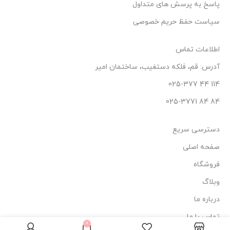
پاسخ به پرسش های متداول
سیاست حفظ حریم خصوصی
اطلاعات تماس
آدرس: قم، فلکه دستغیب، ساختمان امیر
114 44 025-377
84 84 025-3771
دسترسی سریع
صفحه اصلی
فروشگاه
وبلاگ
درباره ما
تماس با ما
عطر ادکلن مردانه
0
290.000
تومان
ناموجود