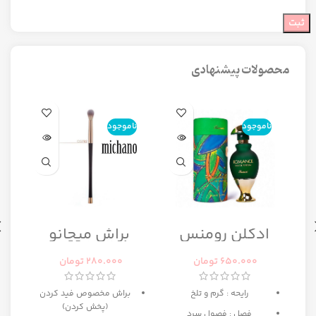
محصولات پیشنهادی
ناموجود
ناموجود
ن
ا
ادکلن رومنس
براش میچانو
رومانس زنانه
CG7B2
رصاصی
650.000
تومان
280.000
تومان
رایحه : گرم و تلخ
براش مخصوص فید کردن
(پخش کردن)
فصل : فصول سرد