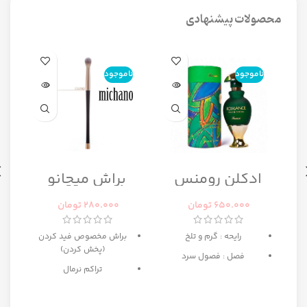
محصولات پیشنهادی
ناموجود
ناموجود
ن
ا
ادکلن رومنس
براش میچانو
رومانس زنانه
CG7B2
رصاصی
650.000
تومان
280.000
تومان
رایحه : گرم و تلخ
براش مخصوص فید کردن
(پخش کردن)
فصل : فصول سرد
تراکم نرمال
ه
بهترین انتخاب برای میکاپ
مبتدی تا حرفه ای