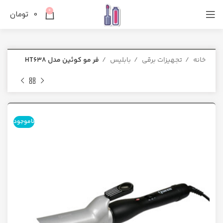
0
0
تومان
خانه
تجهیزات برقی
بابلیس
فر مو کوئین مدل HT638
ناموجود