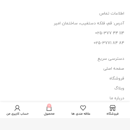
اطلاعات تماس
آدرس: قم، فلکه دستغیب، ساختمان امیر
114 44 025-377
84 84 025-3771
دسترسی سریع
صفحه اصلی
فروشگاه
وبلاگ
درباره ما
فر مو کوئین
0
1.800.000
تومان
ناموجود
تماس با ما
مدل HT638
فروشگاه
علاقه مندی ها
محصول
حساب کاربری من
نماد اعتماد