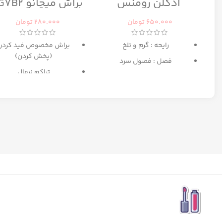
ادکلن رومنس
براش میچانو CG7B2
رومانس زنانه رصاصی
650.000
تومان
280.000
تومان
رایحه : گرم و تلخ
براش مخصوص فید کردن
(پخش کردن)
فصل : فصول سرد
تراکم نرمال
بهترین انتخاب برای میکا
مبتدی تا حرفه ای