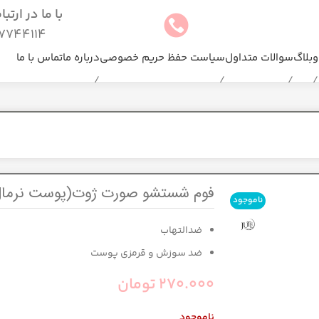
با ما در ارتب
744114(025)
وبلاگ
سوالات متداول
سیاست حفظ حریم خصوصی
درباره ما
تماس با ما
فوم شستشو صورت ژوت(پوست نرمال
ناموجود
ضدالتهاب
ضد سوزش و قرمزی پوست
270.000
تومان
ناموجود