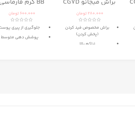
براش میچانو CG7D
BB کرم فارماسی
280.000
تومان
600.000
تومان
براش مخصوص فید کردن
جلوگیری از پیری پوست
(پخش کردن)
پوشش دهی متوسط
تراکم بالا
حاوی
SPF 15
پ
گزینه عالی برای میکس آرایش
دارای رنگ بندی برای انوا
و کانتور
پوست
حاوی
عصاره ماکادامیا و
پروتئین ابریشم
غنی شده با کلاژن و روغ
آرگان
مرطوب کننده
ترمیم کننده پوست