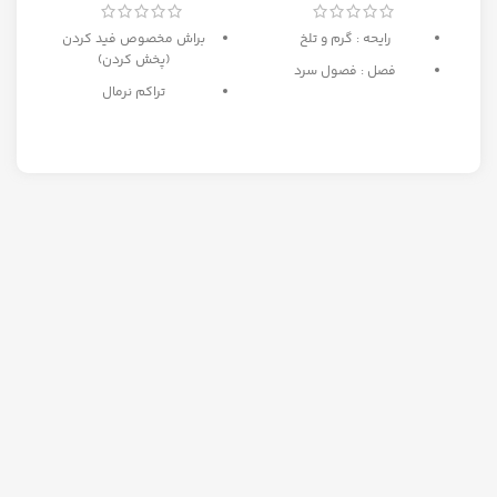
رایحه : گرم و تلخ
براش مخصوص فید کردن
(پخش کردن)
فصل : فصول سرد
تراکم نرمال
ه
بهترین انتخاب برای میکاپ
مبتدی تا حرفه ای