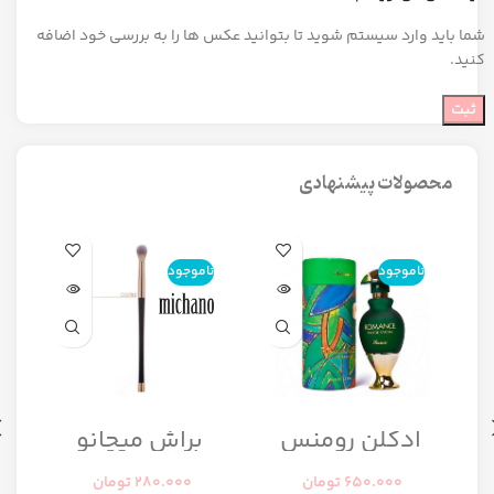
شما باید وارد سیستم شوید تا بتوانید عکس ها را به بررسی خود اضافه
کنید.
محصولات پیشنهادی
ناموجود
ناموجود
ن
ا
ادکلن رومنس
براش میچانو
رومانس زنانه
CG7B2
رصاصی
650.000
تومان
280.000
تومان