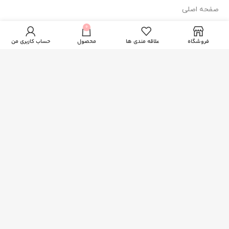
صفحه اصلی
فوم شستوشو
فروشگاه
0
135.000
تومان
درمالیفت (پوست
ناموجود
چرب و جوشدار)
فروشگاه
علاقه مندی ها
محصول
حساب کاربری من
وبلاگ
درباره ما
تماس با ما
نماد اعتماد
طراحی سایت
و
سئو سایت
توسط آرمان کمپانی می توانید با
خبرگزاری
آرمان نیوز
همراه شوید.