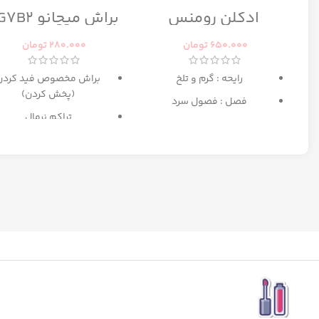
ادکلن رومنس
براش میچانو CG7B2
رومانس زنانه رصاصی
650.000
تومان
280.000
تومان
رایحه : گرم و تلخ
براش مخصوص فید کردن
(پخش کردن)
فصل : فصول سرد
تراکم نرمال
بهترین انتخاب برای میکا
مبتدی تا حرفه ای