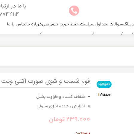
با ما در ارتب
744114(025)
وبلاگ
سوالات متداول
سیاست حفظ حریم خصوصی
درباره ما
تماس با ما
فوم شست و شوی صورت اکتی ویت وی
ناموجود
شفاف کننده و طراوت بخش
افزایش دهنده انرژی سلولی
239.000
تومان
ناموجود