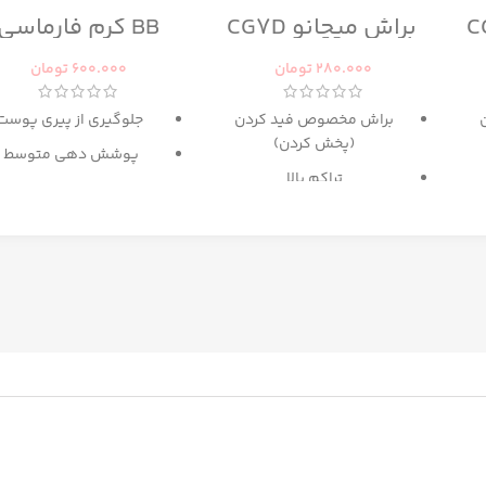
براش میچانو CG7D
BB کرم فارماسی
280.000
تومان
600.000
تومان
براش مخصوص فید کردن
جلوگیری از پیری پوست
(پخش کردن)
پوشش دهی متوسط
تراکم بالا
حاوی
SPF 15
پ
گزینه عالی برای میکس آرایش
دارای رنگ بندی برای انوا
و کانتور
پوست
حاوی
عصاره ماکادامیا و
پروتئین ابریشم
غنی شده با کلاژن و روغ
آرگان
مرطوب کننده
ترمیم کننده پوست