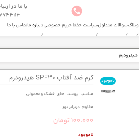
با ما در ارتب
744114(025)
وبلاگ
سوالات متداول
سیاست حفظ حریم خصوصی
درباره ما
تماس با ما
كرم ضد آفتاب SPF30 هیدرودرم
ناموجود
مناسب پوست های خشک ومعمولی
مقاوم دربرابر نور
100.000
تومان
ناموجود