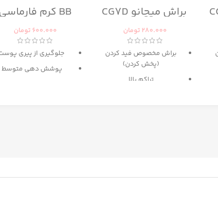
براش میچانو CG7D
BB کرم فارماسی
280.000
تومان
600.000
تومان
براش مخصوص فید کردن
جلوگیری از پیری پوست
(پخش کردن)
پوشش دهی متوسط
تراکم بالا
حاوی
SPF 15
پ
گزینه عالی برای میکس آرایش
دارای رنگ بندی برای انوا
و کانتور
پوست
حاوی
عصاره ماکادامیا و
پروتئین ابریشم
غنی شده با کلاژن و روغ
آرگان
مرطوب کننده
ترمیم کننده پوست