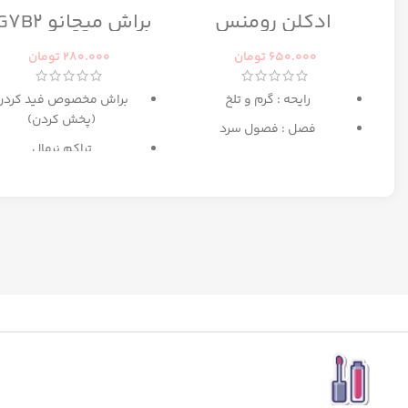
ادکلن رومنس
براش میچانو CG7B2
رومانس زنانه رصاصی
650.000
تومان
280.000
تومان
رایحه : گرم و تلخ
براش مخصوص فید کردن
(پخش کردن)
فصل : فصول سرد
تراکم نرمال
بهترین انتخاب برای میکا
مبتدی تا حرفه ای