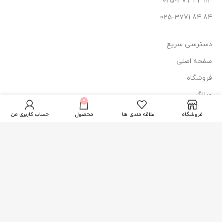
114 44 025-377
84 84 025-3771
دسترسی سریع
صفحه اصلی
فروشگاه
میسلار واتر
وبلاگ
0
56.000
تومان
دافی(پوست های
ناموجود
درباره ما
خشک تا معمولی)
فروشگاه
علاقه مندی ها
محصول
حساب کاربری من
تماس با ما
نماد اعتماد