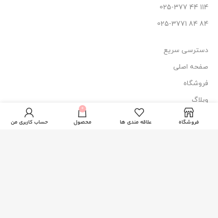
114 44 025-377
84 84 025-3771
دسترسی سریع
صفحه اصلی
فروشگاه
وبلاگ
میسلار واتر فارم
0
298.000
تومان
اسکین (پوست
ناموجود
درباره ما
چرب)
فروشگاه
علاقه مندی ها
محصول
حساب کاربری من
تماس با ما
نماد اعتماد