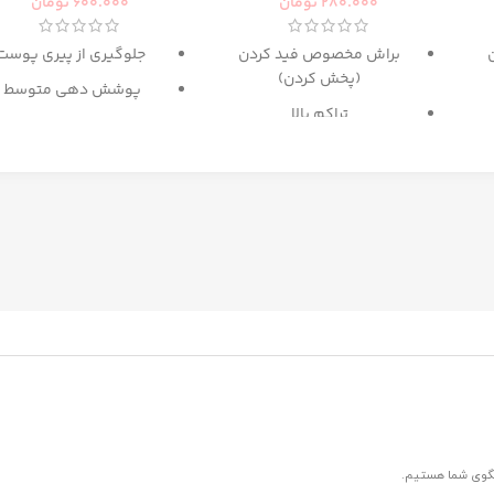
280.000
تومان
600.000
تومان
براش مخصوص فید کردن
جلوگیری از پیری پوست
(پخش کردن)
پوشش دهی متوسط
تراکم بالا
حاوی
SPF 15
پ
گزینه عالی برای میکس آرایش
دارای رنگ بندی برای انوا
و کانتور
پوست
حاوی
عصاره ماکادامیا و
پروتئین ابریشم
غنی شده با کلاژن و روغ
آرگان
مرطوب کننده
ترمیم کننده پوست