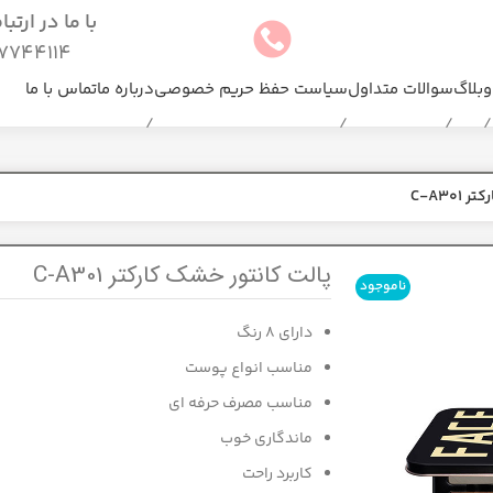
با ما در ارتب
744114(025)
وبلاگ
سوالات متداول
سیاست حفظ حریم خصوصی
درباره ما
تماس با ما
C-A30
پالت کانتور خشک کارکتر C-A301
ناموجود
دارای 8 رنگ
مناسب انواع پوست
مناسب مصرف حرفه ای
ماندگاری خوب
کاربرد راحت