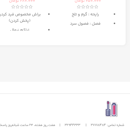
650.000
تومان
280.000
تومان
رایحه : گرم و تلخ
براش مخصوص فید کردن
(پخش کردن)
فصل : فصول سرد
تراکم نرمال
بهترین انتخاب برای میکا
مبتدی تا حرفه ای
شماره تماس: 37718484
|
32944333
|
هفت روز هفته، ۲۴ ساعت شبانه‌روز پاسخگوی شما هستیم.