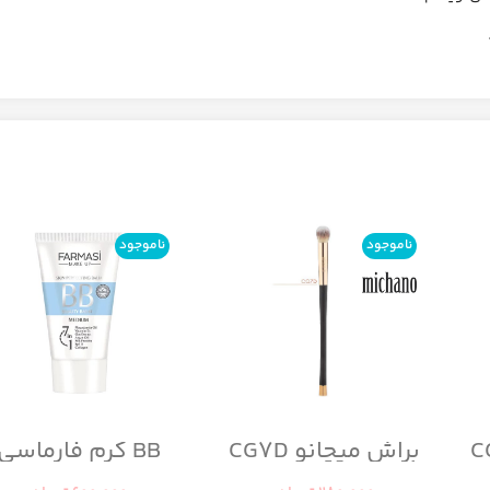
ناموجود
ناموجود
براش میچانو CG7D
BB کرم فارماسی