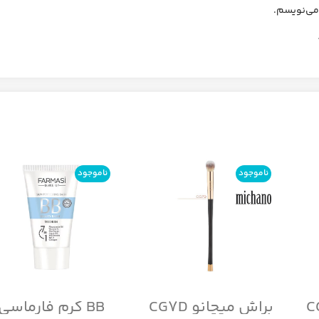
 می‌نویسم.
ناموجود
ناموجود
براش میچانو CG7D
BB کرم فارماسی