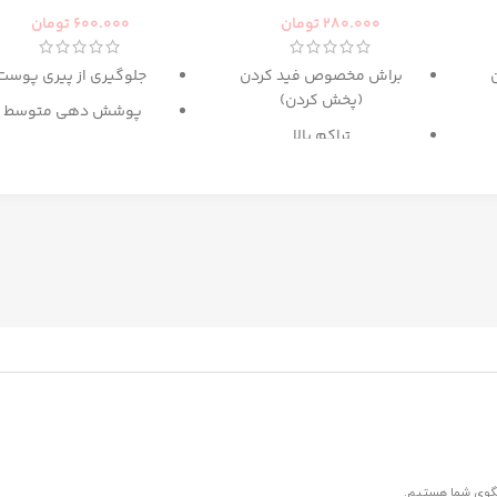
280.000
تومان
600.000
تومان
براش مخصوص فید کردن
جلوگیری از پیری پوست
(پخش کردن)
پوشش دهی متوسط
تراکم بالا
حاوی
SPF 15
پ
گزینه عالی برای میکس آرایش
دارای رنگ بندی برای انوا
و کانتور
پوست
حاوی
عصاره ماکادامیا و
پروتئین ابریشم
غنی شده با کلاژن و روغ
آرگان
مرطوب کننده
ترمیم کننده پوست