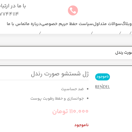
با ما در ارتب
744114(025)
وبلاگ
سوالات متداول
سیاست حفظ حریم خصوصی
درباره ما
تماس با ما
رت رندل
ژل شستشو صورت رندل
ناموجود
ضد حساسیت
جوانسازی و حفظ رطوبت پوست
110.000
تومان
ناموجود