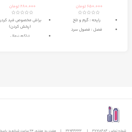
رومانس زنانه رصاصی
650.000
تومان
280.000
تومان
رایحه : گرم و تلخ
براش مخصوص فید کردن
(پخش کردن)
فصل : فصول سرد
تراکم نرمال
بهترین انتخاب برای میکا
مبتدی تا حرفه ای
شماره تماس: 37718484
|
32944333
|
هفت روز هفته، ۲۴ ساعت شبانه‌روز پاسخگوی شما هستیم.