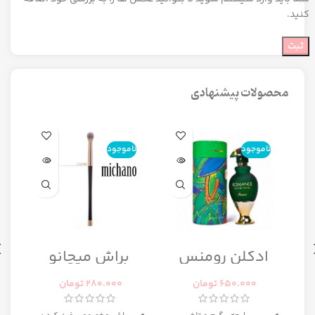
کنید.
محصولات پیشنهادی
ناموجود
ناموجود
ن
ا
ادکلن رومنس
براش میچانو
رومانس زنانه
CG7B2
رصاصی
650.000
تومان
280.000
تومان