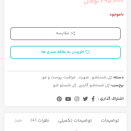
295.000
تومان
ناموجود
مقایسه
افزودن به علاقه مندی ها
دسته:
ژل شستشو
,
صورت
,
مراقبت پوست و مو
برچسب:
ژل شستشو گارنیر
,
ژل شستو شو
اشتراک گذاری :
توضیحات
توضیحات تکمیلی
نظرات (0)
حمل و نقل ک