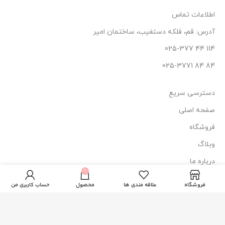
اطلاعات تماس
آدرس: قم، فلکه دستغیب، ساختمان امیر
114 44 025-377
84 84 025-3771
دسترسی سریع
صفحه اصلی
فروشگاه
وبلاگ
درباره ما
ژل ضد جوش
0
165.000
تومان
ناموجود
تماس با ما
اورژانسی نوآکنه
فروشگاه
علاقه مندی ها
محصول
حساب کاربری من
نماد اعتماد