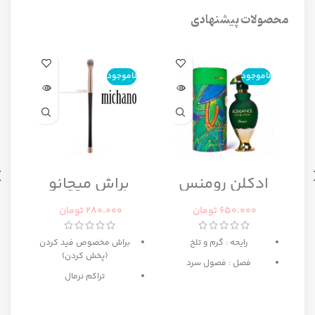
محصولات پیشنهادی
ناموجود
ناموجود
ن
ا
ادکلن رومنس
براش میچانو
رومانس زنانه
CG7B2
رصاصی
650.000
تومان
280.000
تومان
رایحه : گرم و تلخ
براش مخصوص فید کردن
(پخش کردن)
فصل : فصول سرد
تراکم نرمال
ه
بهترین انتخاب برای میکاپ
مبتدی تا حرفه ای