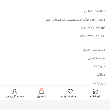
اطلاعات تماس
آدرس: قم، فلکه دستغیب، ساختمان امیر
114 44 025-377
84 84 025-3771
دسترسی سریع
صفحه اصلی
فروشگاه
وبلاگ
کرم
اگزما
درباره ما
2
ژیناژن
عدد
0
270.000
تومان
مناسب
تماس با ما
در
برای
فروشگاه
علاقه مندی ها
محصول
حساب کاربری من
انبار
پوست
نماد اعتماد
حساس