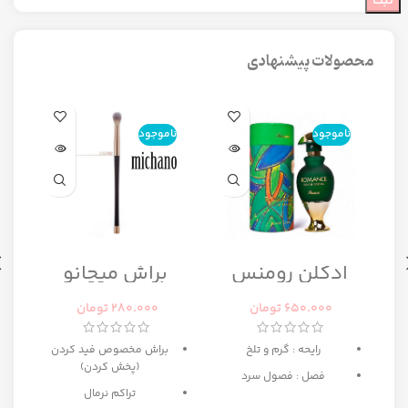
محصولات پیشنهادی
ناموجود
ناموجود
ن
ا
ادکلن رومنس
براش میچانو
رومانس زنانه
CG7B2
رصاصی
650.000
تومان
280.000
تومان
رایحه : گرم و تلخ
براش مخصوص فید کردن
(پخش کردن)
فصل : فصول سرد
تراکم نرمال
ه