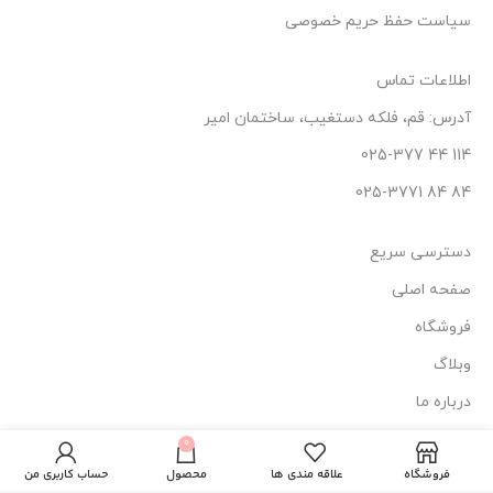
سیاست حفظ حریم خصوصی
اطلاعات تماس
آدرس: قم، فلکه دستغیب، ساختمان امیر
114 44 025-377
84 84 025-3771
دسترسی سریع
صفحه اصلی
فروشگاه
وبلاگ
درباره ما
تماس با ما
کرم شب ضد
0
540.000
تومان
ناموجود
چروک لایسل
فروشگاه
علاقه مندی ها
محصول
حساب کاربری من