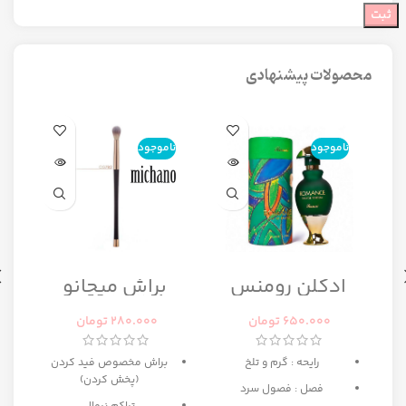
محصولات پیشنهادی
ناموجود
ناموجود
ن
ا
ادکلن رومنس
براش میچانو
رومانس زنانه
CG7B2
رصاصی
650.000
تومان
280.000
تومان
رایحه : گرم و تلخ
براش مخصوص فید کردن
(پخش کردن)
فصل : فصول سرد