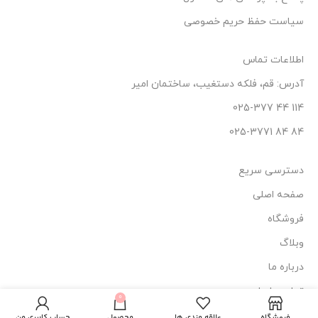
سیاست حفظ حریم خصوصی
اطلاعات تماس
آدرس: قم، فلکه دستغیب، ساختمان امیر
114 44 025-377
84 84 025-3771
دسترسی سریع
صفحه اصلی
فروشگاه
وبلاگ
درباره ما
1
کرم ضد
تماس با ما
عدد
0
1.130.000
تومان
آفتاب
افزودن به
در
آرتیستا
فروشگاه
علاقه مندی ها
محصول
حساب کاربری من