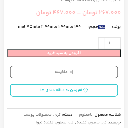
نرم کنندگی و حفظ لطافت پوست
267.000
تومان
–
467.000
تومان
75 mel
300 mle
200 mle
100 mle
برند
حجم
افزودن به سبد خرید
مقایسه
افزودن به علاقه مندی ها
شناسه محصول:
نامعلوم
دسته:
کرم
,
محصولات پوست
برچسب:
کرم مرطوب کننده
,
کرم مرطوب کننده نیوا