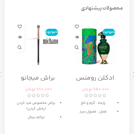
محصولات پیشنهادی
ناموجود
ناموجود
ن
ا
ادکلن رومنس
براش میچانو
رومانس زنانه
CG7B2
رصاصی
650.000
تومان
280.000
تومان
رایحه : گرم و تلخ
براش مخصوص فید کردن
(پخش کردن)
فصل : فصول سرد
تراکم نرمال
ه
بهترین انتخاب برای میکاپ
مبتدی تا حرفه ای