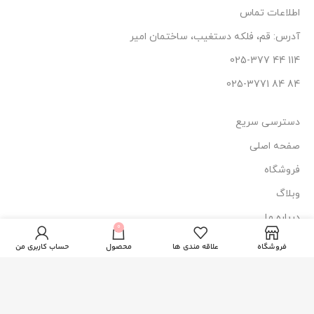
اطلاعات تماس
آدرس: قم، فلکه دستغیب، ساختمان امیر
114 44 025-377
84 84 025-3771
دسترسی سریع
صفحه اصلی
فروشگاه
وبلاگ
درباره ما
کرم مرطوب
0
365.000
تومان
کننده نوتروژینا
ناموجود
تماس با ما
مدل ضد آکنه
فروشگاه
علاقه مندی ها
محصول
حساب کاربری من
نماد اعتماد