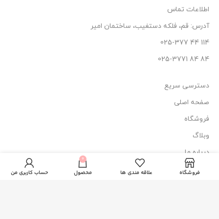
اطلاعات تماس
آدرس: قم، فلکه دستغیب، ساختمان امیر
114 44 025-377
84 84 025-3771
دسترسی سریع
صفحه اصلی
فروشگاه
وبلاگ
درباره ما
کرم ژل دور چشم
0
209.000
تومان
ناموجود
درماسیف
تماس با ما
فروشگاه
علاقه مندی ها
محصول
حساب کاربری من
نماد اعتماد